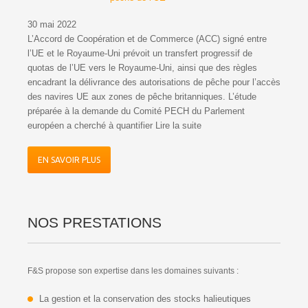
30 mai 2022
30 mai
ntre
L’Accord de Coopération et de Commerce (ACC) signé entre
L’Acco
l’UE et le Royaume-Uni prévoit un transfert progressif de
l’UE e
es
quotas de l’UE vers le Royaume-Uni, ainsi que des règles
quotas
l’accès
encadrant la délivrance des autorisations de pêche pour l’accès
encadr
e
des navires UE aux zones de pêche britanniques. L’étude
des na
préparée à la demande du Comité PECH du Parlement
prépar
européen a cherché à quantifier Lire la suite
europée
EN SAVOIR PLUS
EN 
NOS PRESTATIONS
F&S propose son expertise dans les domaines suivants :
La gestion et la conservation des stocks halieutiques