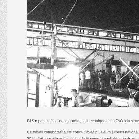
F&S a participé sous la coordination technique de la FAO à la str
Ce travail collaboratif a été conduit avec plusieurs experts nation
2020 doit concrétiser l’ambition du Gouvernement algérien de doubl