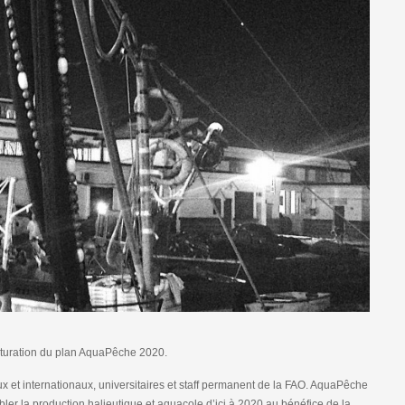
ucturation du plan AquaPêche 2020.
aux et internationaux, universitaires et staff permanent de la FAO. AquaPêche
er la production halieutique et aquacole d’ici à 2020 au bénéfice de la